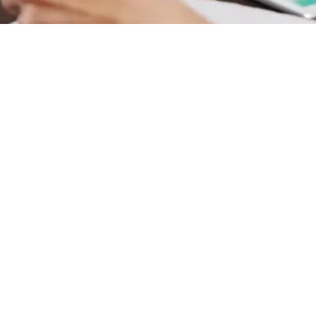
unktionen
Über uns
roduktvergleich
Arbeiten bei
reise
Aktuelles
loud-Sicherheit
Kontakt
äufig gestellte Fragen
Zeitplan Demo
örterbuch für Software-Tester
Bedingungen für die
heckliste für die Toolauswahl