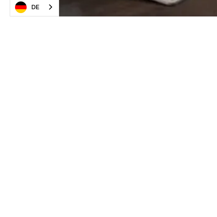
DE
F
P
P
Testersuite B.V
.
Coltbaan 1-19,
C
3439 NG Nieuwegein
H
‍info@
testersuite.nl
W
‍+31
(0)30 249 6116
C