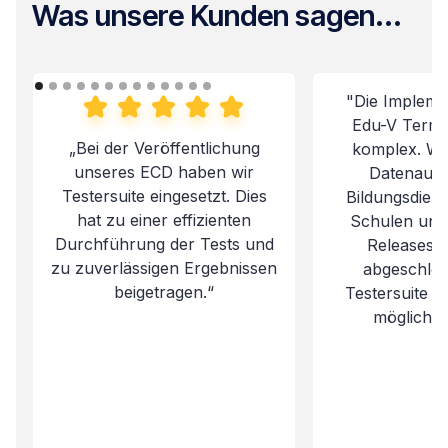
Was unsere Kunden sagen...
"Die Impleme
Edu-V Termi
„Bei der Veröffentlichung
komplex. Wir
unseres ECD haben wir
Datenaust
Testersuite eingesetzt. Dies
Bildungsdiens
hat zu einer effizienten
Schulen und
Durchführung der Tests und
Releases e
zu zuverlässigen Ergebnissen
abgeschlo
beigetragen.“
Testersuite w
möglich 