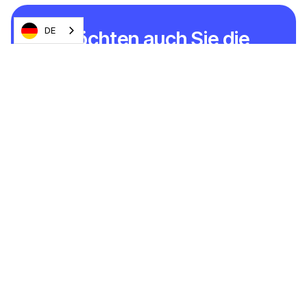
DE
Möchten auch Sie die
nächste Stufe erreichen?
Bekommen Sie Ihre Testprojekte mit unserem
professionellen und erschwinglichen Cloud-Tool
in den Griff.
Demo anfordern
Oder
starten Sie jetzt kostenlos
und entdecken Sie
die Vorteile sofort!