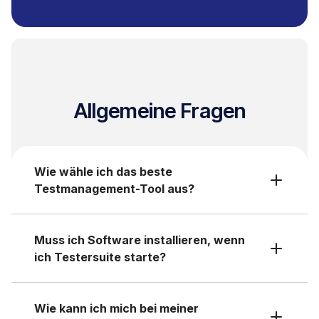
Allgemeine Fragen
Wie wähle ich das beste
Testmanagement-Tool aus?
Suchst du nach einem
Testmanagement-Tool?
Muss ich Software installieren, wenn
Dann ist es wichtig zu
ich Testersuite starte?
wissen, welche Funktionen
für dich wertvoll sind. Denk
Nein, Sie brauchen nichts
zum Beispiel an die
zu installieren. Testersuite
Wie kann ich mich bei meiner