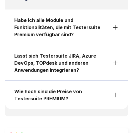
Standardkopplung mit
Konditionen Testersuite
TOPdesk und unserer API,
PRO
. Andere Bedingungen
Habe ich alle Module und
benötigen Sie ein Premium-
sind nur mit einem
Funktionalitäten, die mit Testersuite
Abonnement.
Testersuite Premium-
Premium verfügbar sind?
Abonnement möglich.
Ja, Testersuite PREMIUM
ist die umfangreichste
Lässt sich Testersuite JIRA, Azure
Version, die alle
DevOps, TOPdesk und anderen
Funktionalitäten enthält.
Anwendungen integrieren?
Hier
finden Sie eine
Übersicht über alle
Testersuite standardmäßig
Funktionen von Testersuite
Testersuite Integrationen
Wie hoch sind die Preise von
PREMIUM.
mit:
Testersuite PREMIUM?
– JIRA;
Wenn Sie an Testersuite
– Azure DevOps;
PREMIUM interessiert sind,
– TOPdesk.
nehmen
Sie bitte
Kontakt