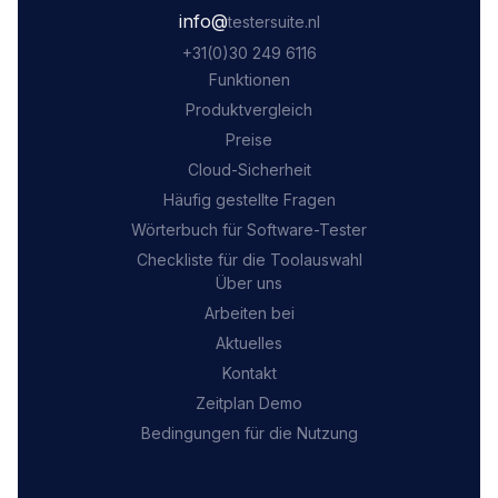
‍info@
testersuite.nl
‍+31
(0)30 249 6116
Funktionen
Produktvergleich
Preise
Cloud-Sicherheit
Häufig gestellte Fragen
Wörterbuch für Software-Tester
Checkliste für die Toolauswahl
Über uns
Arbeiten bei
Aktuelles
Kontakt
Zeitplan Demo
Bedingungen für die Nutzung