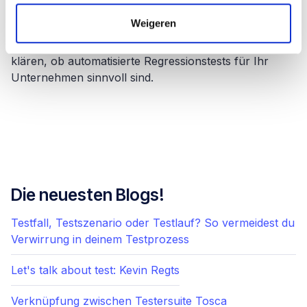
Testersuite bietet auch Integrationsmöglichkeiten mit
Weigeren
automatisierten Testwerkzeugen.
Nehmen Sie Kontakt
mit
uns auf, um in einem unverbindlichen Gespräch zu
klären, ob automatisierte Regressionstests für Ihr
Unternehmen sinnvoll sind.
Die neuesten Blogs!
Testfall, Testszenario oder Testlauf? So vermeidest du
Verwirrung in deinem Testprozess
Let's talk about test: Kevin Regts
Verknüpfung zwischen Testersuite Tosca