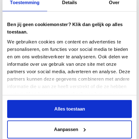
sich der Umstieg auf automatisierte Tests lohnt.
Toestemming
Details
Over
Berücksichtigen Sie die folgenden Punkte:
Ben jij geen cookiemonster? Klik dan gelijk op alles
Es erfordert (technische) Kenntnisse, um manuelle
toestaan.
Testskripte in automatisierte Skripte umzuwandeln
We gebruiken cookies om content en advertenties te
Bei Änderungen sollten die von der Änderung
personaliseren, om functies voor social media te bieden
betroffenen automatisierten Testskripte aktualisiert
en om ons websiteverkeer te analyseren. Ook delen we
werden.
informatie over uw gebruik van onze site met onze
partners voor social media, adverteren en analyse. Deze
Neue Funktionen erfordern ein Umdenken bei der
partners kunnen deze gegevens combineren met andere
Prüfung
informatie die u aan ze heeft verstrekt of die ze hebben
verzameld op basis van uw gebruik van hun services.
Es ist nicht ratsam, alle Tests zu automatisieren!
Alles toestaan
Gerne helfen wir Ihnen, Ihren Testprozess zu
strukturieren und die verschiedenen Voraussetzungen
Aanpassen
für automatisiertes Testen zu implementieren.