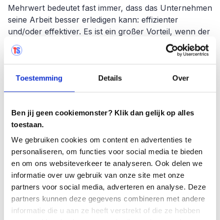
Mehrwert bedeutet fast immer, dass das Unternehmen
seine Arbeit besser erledigen kann: effizienter
und/oder effektiver. Es ist ein großer Vorteil, wenn der
Tester die Geschäftsprozesse kennt und eine
Helikopterperspektive hat. Auf diese Weise hat der
Tester den Überblick und kann gegebenenfalls
Toestemming
Details
Over
Anpassungen vornehmen, um sicherzustellen, dass
alle Tests richtig aufeinander abgestimmt sind. Dies
führt letztendlich zu einem besseren Ergebnis.
Ben jij geen cookiemonster? Klik dan gelijk op alles
Außerdem unterstützt ein Tester, der die
toestaan.
Geschäftsprozesse gut kennt, das Unternehmen
besser bei der Durchführung der Abnahmetests.
We gebruiken cookies om content en advertenties te
personaliseren, om functies voor social media te bieden
en om ons websiteverkeer te analyseren. Ook delen we
Agiles Arbeiten
informatie over uw gebruik van onze site met onze
Sie können das Testen in einer agilen Umgebung nicht
partners voor social media, adverteren en analyse. Deze
mit dem Testen in der traditionellen Wasserfallmethode
partners kunnen deze gegevens combineren met andere
vergleichen. Und hier geht es hauptsächlich um die
informatie die u aan ze heeft verstrekt of die ze hebben
Phasen des Testens. Agiles Arbeiten bedeutet, dass