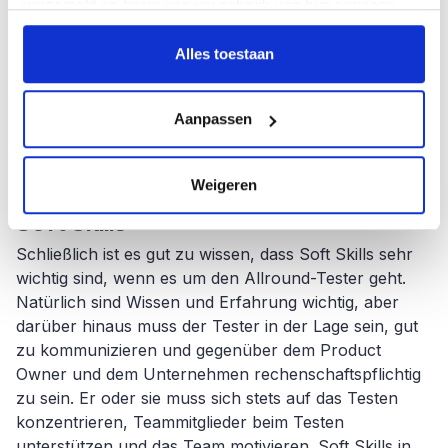
verzameld op basis van uw gebruik van hun services.
man schnell auf das reagieren muss, was im Team
oder in der Umgebung passiert. Dies wirkt sich auch
Alles toestaan
auf das Testen aus. Das Testen orientiert sich eng an
der dynamischen Umgebung, was zu einem
gründlichen Testen führen sollte (dokumentiert oder
Aanpassen
nicht). Eine Aufgabe für den Allround-Tester im Team,
der ständig darauf aufmerksam macht.
Weigeren
Soft Skills
Schließlich ist es gut zu wissen, dass Soft Skills sehr
wichtig sind, wenn es um den Allround-Tester geht.
Natürlich sind Wissen und Erfahrung wichtig, aber
darüber hinaus muss der Tester in der Lage sein, gut
zu kommunizieren und gegenüber dem Product
Owner und dem Unternehmen rechenschaftspflichtig
zu sein. Er oder sie muss sich stets auf das Testen
konzentrieren, Teammitglieder beim Testen
unterstützen und das Team motivieren. Soft Skills in