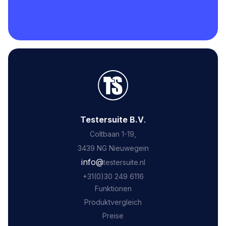
Testersuite B.V
.
Coltbaan 1-19,
3439 NG Nieuwegein
‍info@
testersuite.nl
‍+31
(0)30 249 6116
Funktionen
Produktvergleich
Preise