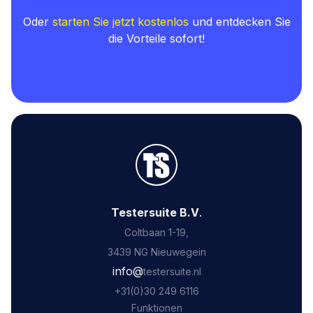
Oder
starten Sie jetzt kostenlos
und entdecken Sie
die Vorteile sofort!
Testersuite B.V
.
Coltbaan 1-19,
3439 NG Nieuwegein
‍info@
testersuite.nl
‍+31
(0)30 249 6116
Funktionen