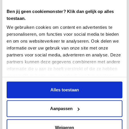
bereits mit beiden Parteien in Kontakt.
Ben jij geen cookiemonster? Klik dan gelijk op alles
toestaan.
Testersuite Was hat Erasmus MC
gebracht?
We gebruiken cookies om content en advertenties te
personaliseren, om functies voor social media te bieden
Vor allem die Struktur und dass wir alles in einer
en om ons websiteverkeer te analyseren. Ook delen we
Umgebung zentralisiert haben. Vom Testentwurf bis
informatie over uw gebruik van onze site met onze
zur Fehler. Diese Struktur schafft Klarheit. Auch die
partners voor social media, adverteren en analyse. Deze
Benutzerfreundlichkeit von Testersuite ist ideal. Auch
partners kunnen deze gegevens combineren met andere
Leute, die nicht regelmäßig testen, können gut mit der
informatie die u aan ze heeft verstrekt of die ze hebben
Testersuite arbeiten und Testfälle durchführen.
verzameld op basis van uw gebruik van hun services.
Testersuite Die Ärzte beobachten auch die
Alles toestaan
Versionshinweise in . Dieser Bereich wird immer
größer. Auf diese Weise wissen die Ärzte, was sich in
Aanpassen
HiX in Bezug auf die Funktionalität ändert und was
dies für sie bedeutet.
Weigeren