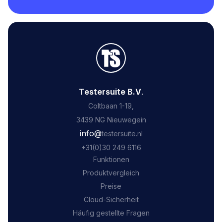
Testersuite B.V
.
Coltbaan 1-19,
3439 NG Nieuwegein
‍info@
testersuite.nl
‍+31
(0)30 249 6116
Funktionen
Produktvergleich
Preise
Cloud-Sicherheit
Häufig gestellte Fragen