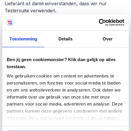
Lieferant ist damit einverstanden, dass wir nur
Testersuite verwenden.
Wir wissen, dass Testersuite eine API hat. Für die
Zukunft müssen wir darüber nachdenken, welche
Toestemming
Details
Over
Verknüpfungen wir mit welchen Tools und Anbietern
herstellen wollen.
Ben jij geen cookiemonster? Klik dan gelijk op alles
Ist es notwendig, einen funktionalen
toestaan.
Akzeptanztest (FAT) und einen
We gebruiken cookies om content en advertenties te
Benutzerakzeptanztest (GAT) immer
personaliseren, om functies voor social media te bieden
selbst durchzuführen?
en om ons websiteverkeer te analyseren. Ook delen we
informatie over uw gebruik van onze site met onze
Ja. Eine Kette besteht aus mehreren Software-
partners voor social media, adverteren en analyse. Deze
Lieferanten. Wir haben den Überblick und der
partners kunnen deze gegevens combineren met andere
Lieferant weiß nicht, was wir brauchen. Er kennt
informatie die u aan ze heeft verstrekt of die ze hebben
unsere (kritischen) Geschäftsprozesse nicht im Detail.
verzameld op basis van uw gebruik van hun services.
Also machen wir immer selbst einen FAT und einen