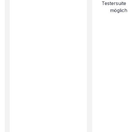
Testersuite w
möglich 