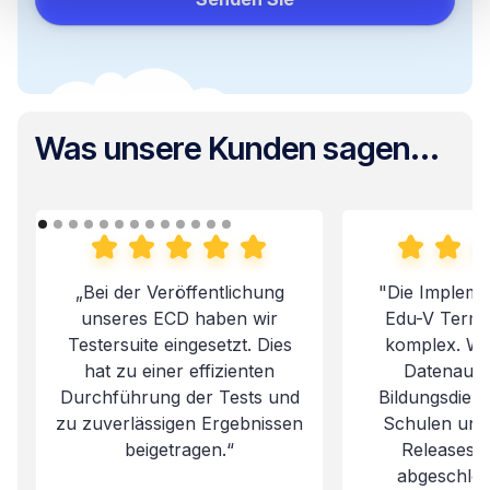
Was unsere Kunden sagen...
„Bei der Veröffentlichung
"Die Impleme
unseres ECD haben wir
Edu-V Termi
Testersuite eingesetzt. Dies
komplex. Wir
hat zu einer effizienten
Datenaust
Durchführung der Tests und
Bildungsdiens
zu zuverlässigen Ergebnissen
Schulen und
beigetragen.“
Releases e
abgeschlo