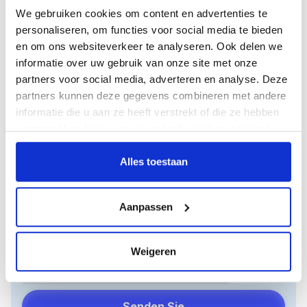
We gebruiken cookies om content en advertenties te
personaliseren, om functies voor social media te bieden
Organisation
en om ons websiteverkeer te analyseren. Ook delen we
informatie over uw gebruik van onze site met onze
partners voor social media, adverteren en analyse. Deze
partners kunnen deze gegevens combineren met andere
Funktion
informatie die u aan ze heeft verstrekt of die ze hebben
verzameld op basis van uw gebruik van hun services.
Kommentar
Alles toestaan
Aanpassen
Halten Sie mich über die neuesten Nachrichten auf
dem Laufenden!
Weigeren