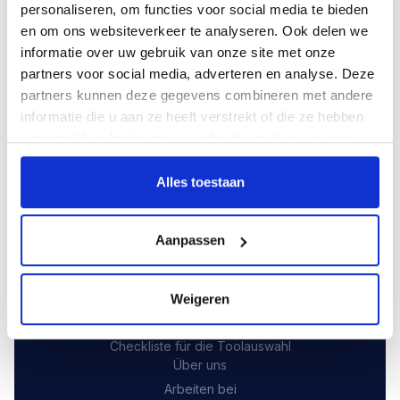
personaliseren, om functies voor social media te bieden
en om ons websiteverkeer te analyseren. Ook delen we
informatie over uw gebruik van onze site met onze
partners voor social media, adverteren en analyse. Deze
Testersuite B.V
.
partners kunnen deze gegevens combineren met andere
Coltbaan 1-19,
informatie die u aan ze heeft verstrekt of die ze hebben
3439 NG Nieuwegein
verzameld op basis van uw gebruik van hun services.
‍info@
testersuite.nl
‍+31
(0)30 249 6116
Alles toestaan
Funktionen
Produktvergleich
Aanpassen
Preise
Cloud-Sicherheit
Häufig gestellte Fragen
Weigeren
Wörterbuch für Software-Tester
Checkliste für die Toolauswahl
Über uns
Arbeiten bei