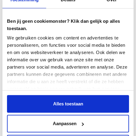
von Geschäftsprozessen betrifft, sind gute
Testwerkzeuge unverzichtbar. Ein Tool wie Testersuite
kann dabei eine große Hilfe sein.
Ben jij geen cookiemonster? Klik dan gelijk op alles
toestaan.
Erleben Sie es selbst mit Testersuite
We gebruiken cookies om content en advertenties te
FREE
personaliseren, om functies voor social media te bieden
en om ons websiteverkeer te analyseren. Ook delen we
Der Einstieg in ein Testmanagement-Tool kann sehr
informatie over uw gebruik van onze site met onze
einfach sein. Ohne kosten und Mühen und innerhalb
partners voor social media, adverteren en analyse. Deze
von zwei Minuten. Testersuite FREE unterstützt den
partners kunnen deze gegevens combineren met andere
gesamten Testprozess von der Erstellung und
informatie die u aan ze heeft verstrekt of die ze hebben
Durchführung von Testfälle bis zur Aufzeichnung der
verzameld op basis van uw gebruik van hun services.
Testergebnisse. Mit bis zu fünf Benutzern können Sie
in der Praxis den Mehrwert eines guten
Alles toestaan
Testwerkzeugs demonstrieren. Dann ist es viel
einfacher, das Management zu überzeugen. Von dort
aus können Sie Testersuite
PRO oder PREMIUM
Aanpassen
erwerben, um mit mehr Kollegen loszulegen.