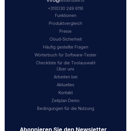
‍info@
testersuite.nl
‍+31
(0)30 249 6116
Funktionen
Produktvergleich
Preise
Cloud-Sicherheit
Häufig gestellte Fragen
Wörterbuch für Software-Tester
Checkliste für die Toolauswahl
Über uns
Arbeiten bei
Aktuelles
Kontakt
Zeitplan Demo
Bedingungen für die Nutzung
Abonnieren Sie den Newsletter