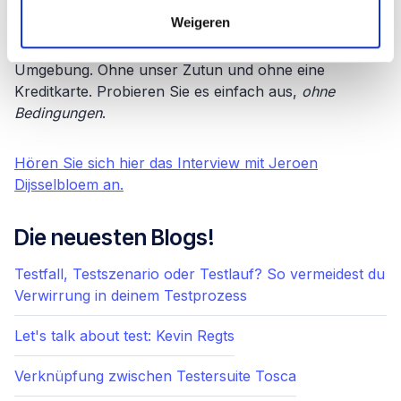
Weigeren
Klicken Sie auf die Schaltfläche unten und erstellen
Sie innerhalb von zwei Minuten eine Testersuite FREE
Umgebung. Ohne unser Zutun und ohne eine
Kreditkarte. Probieren Sie es einfach aus,
ohne
Bedingungen
.
Hören Sie sich hier das Interview mit Jeroen
Dijsselbloem an.
Die neuesten Blogs!
Testfall, Testszenario oder Testlauf? So vermeidest du
Verwirrung in deinem Testprozess
Let's talk about test: Kevin Regts
Verknüpfung zwischen Testersuite Tosca