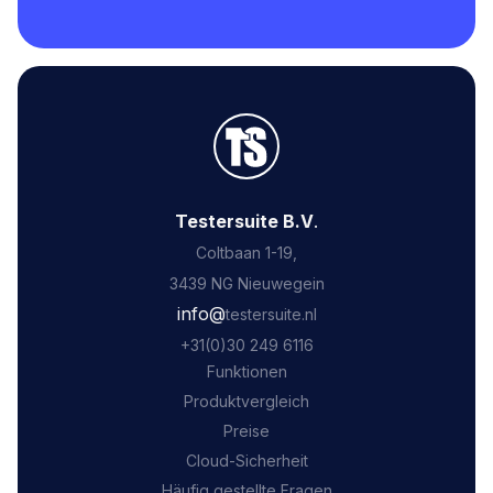
Testersuite B.V
.
Coltbaan 1-19,
3439 NG Nieuwegein
‍info@
testersuite.nl
‍+31
(0)30 249 6116
Funktionen
Produktvergleich
Preise
Cloud-Sicherheit
Häufig gestellte Fragen