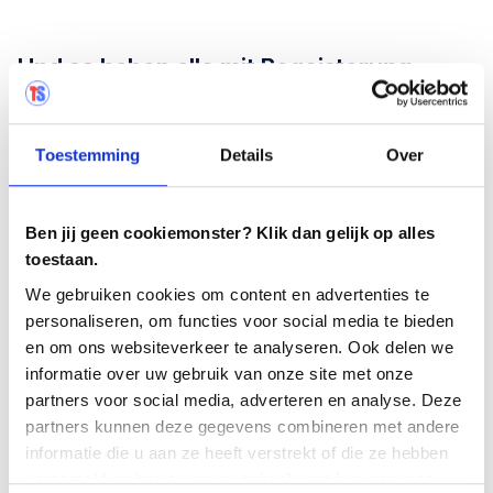
Und so haben alle mit Begeisterung
mitgemacht...
Heute ist
Testersuite in aller Munde
. Am Anfang gab
Toestemming
Details
Over
es jedoch einige Widerstände. Die Leute waren es nicht
gewohnt, Tests mit einem Tool durchzuführen und zu
erfassen.
Ben jij geen cookiemonster? Klik dan gelijk op alles
toestaan.
Wenn Sie Testersuite einrichten, müssen Sie sich
We gebruiken cookies om content en advertenties te
genau überlegen, wie Sie die Dinge festhalten wollen.
personaliseren, om functies voor social media te bieden
Welche Terminologie verwenden Sie und auf welche
en om ons websiteverkeer te analyseren. Ook delen we
Konventionen einigen Sie sich. Am Anfang gab es
informatie over uw gebruik van onze site met onze
einige Widerstände. Jetzt sind alle froh, dass wir es
partners voor social media, adverteren en analyse. Deze
geschafft haben.
partners kunnen deze gegevens combineren met andere
informatie die u aan ze heeft verstrekt of die ze hebben
Ich kann jetzt Dinge abrufen. Alles ist in Testersuite
verzameld op basis van uw gebruik van hun services.