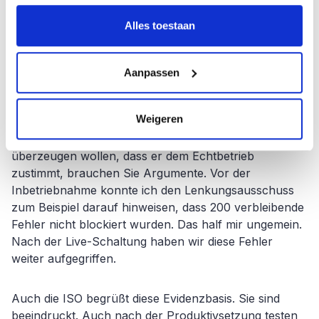
archiviert. Eine Zeit lang war ich ein wenig unbeliebt,
aber jetzt sieht jeder den Wert und weiß, was
Alles toestaan
Testersuite ist.
Aanpassen
Welche Vorteile brachte dies mit sich?
Man kann ein System nie zu 100 % testen. Höchstens
Weigeren
95 %. Die Frage ist, ob das ausreicht, um in Betrieb zu
gehen. Wenn Sie den Lenkungsausschuss davon
überzeugen wollen, dass er dem Echtbetrieb
zustimmt, brauchen Sie Argumente. Vor der
Inbetriebnahme konnte ich den Lenkungsausschuss
zum Beispiel darauf hinweisen, dass 200 verbleibende
Fehler nicht blockiert wurden. Das half mir ungemein.
Nach der Live-Schaltung haben wir diese Fehler
weiter aufgegriffen.
Auch die ISO begrüßt diese Evidenzbasis. Sie sind
beeindruckt. Auch nach der Produktivsetzung testen