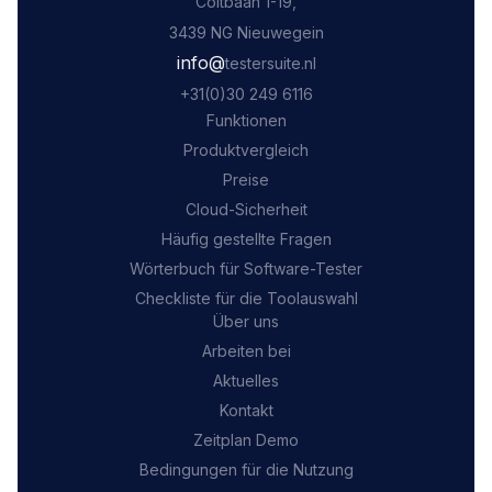
Coltbaan 1-19,
3439 NG Nieuwegein
‍info@
testersuite.nl
‍+31
(0)30 249 6116
Funktionen
Produktvergleich
Preise
Cloud-Sicherheit
Häufig gestellte Fragen
Wörterbuch für Software-Tester
Checkliste für die Toolauswahl
Über uns
Arbeiten bei
Aktuelles
Kontakt
Zeitplan Demo
Bedingungen für die Nutzung