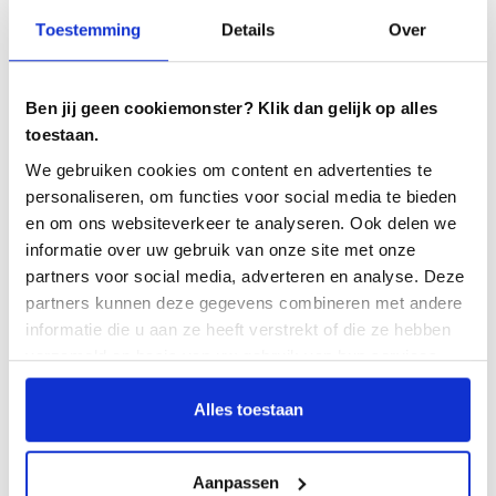
Testersuite einige Beispiele für wichtige
Toestemming
Details
Over
Entwicklungen nennen?
Wir haben die Kommunikation innerhalb der
Anwendung Testersuite weiter verbessert. Das gilt
Ben jij geen cookiemonster? Klik dan gelijk op alles
auch für die automatischen Workflows und die
toestaan.
dahinter stehenden E-Mails. Die E-Mails haben ein
We gebruiken cookies om content en advertenties te
völlig neues Design erhalten. Das Berichtsmodul
personaliseren, om functies voor social media te bieden
wurde um neue Funktionen ergänzt, die die
en om ons websiteverkeer te analyseren. Ook delen we
gegenseitige Kommunikation innerhalb der Testteams
informatie over uw gebruik van onze site met onze
erleichtern.
partners voor social media, adverteren en analyse. Deze
partners kunnen deze gegevens combineren met andere
Außerdem haben wir die API erheblich erweitert, um
informatie die u aan ze heeft verstrekt of die ze hebben
die Verknüpfung mit Testautomatisierungswerkzeugen
verzameld op basis van uw gebruik van hun services.
noch einfacher zu gestalten. Mehrere Kunden nutzen
dies bereits, um z.B. Testergebnisse aus
Alles toestaan
automatisierten Testskripten zurück in Testersuite zu
bekommen. Auch an unserer Standard-JIRA-
Aanpassen
Kopplung wurden verschiedene Erweiterungen