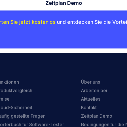
Zeitplan Demo
rten Sie jetzt kostenlos
und entdecken Sie die Vortei
unktionen
Über uns
roduktvergleich
Arbeiten bei
reise
Aktuelles
loud-Sicherheit
Kontakt
äufig gestellte Fragen
Zeitplan Demo
örterbuch für Software-Tester
Bedingungen für die