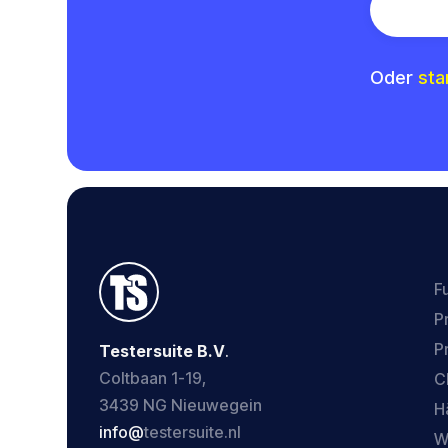
Oder
sta
F
P
P
Testersuite B.V
.
Coltbaan 1-19,
C
3439 NG Nieuwegein
H
‍info@
testersuite.nl
W