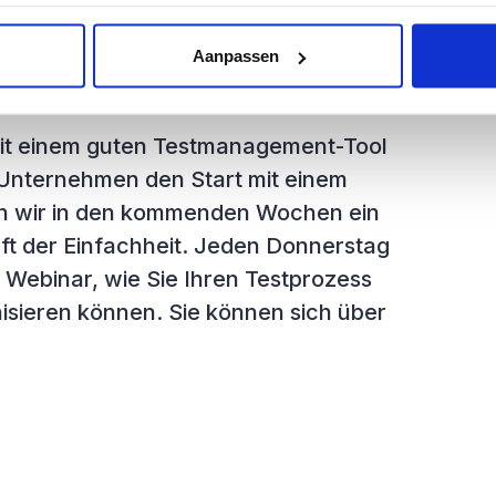
 eingetragen und die gesamte
rstreut. In diesem Chaos verliert der
Aanpassen
en, die das mit sich bringt.
mit einem guten Testmanagement-Tool
 Unternehmen den Start mit einem
ten wir in den kommenden Wochen ein
aft der Einfachheit. Jeden Donnerstag
 Webinar, wie Sie Ihren Testprozess
isieren können. Sie können sich über