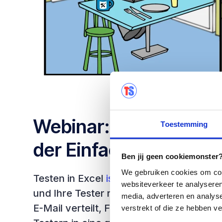
Webinar: Testen in der
Toestemming
der Einfachheit
Ben jij geen cookiemonster? 
We gebruiken cookies om cont
Testen in Excel
ist die Hölle
. Vor allem, 
websiteverkeer te analyseren
und Ihre Tester räumlich weit voneinand
media, adverteren en analys
E-Mail verteilt, Fehler werden wieder p
verstrekt of die ze hebben v