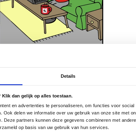
 Cloud mit der Kraft
Details
Klik dan gelijk op alles toestaan.
ent en advertenties te personaliseren, om functies voor social
wenn Ihr Testprozess umfangreich ist
. Ook delen we informatie over uw gebruik van onze site met on
er entfernt sind. Dateien werden per
e. Deze partners kunnen deze gegevens combineren met andere i
er E-Mail gesammelt oder von den
erzameld op basis van uw gebruik van hun services.