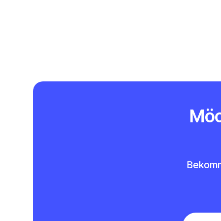
Möc
Bekomme