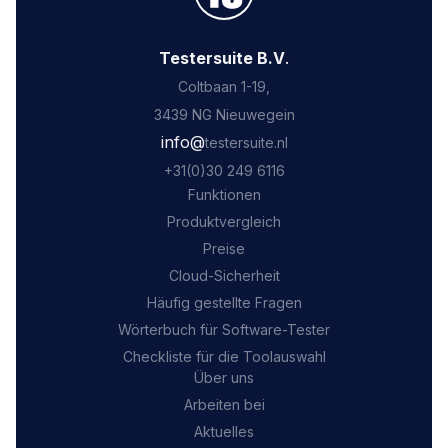
Testersuite B.V
.
Coltbaan 1-19,
3439 NG Nieuwegein
‍info@
testersuite.nl
‍+31
(0)30 249 6116
Funktionen
Produktvergleich
Preise
Cloud-Sicherheit
Häufig gestellte Fragen
Wörterbuch für Software-Tester
Checkliste für die Toolauswahl
Über uns
Arbeiten bei
Aktuelles