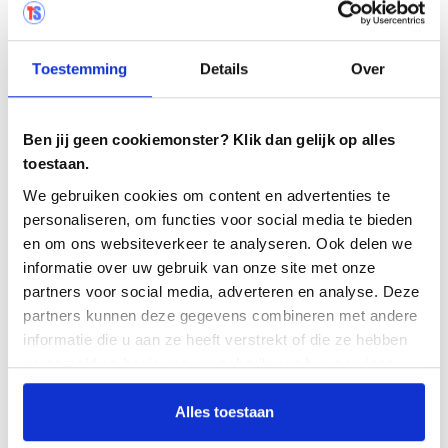
Let's talk about test: Kevin Regts
Verknüpfung zwischen Testersuite Tosca
Toestemming
Details
Over
Von der KI-gestützten Testgenerierung zum
Testmanagement: Testmaite und Testersuite
Ben jij geen cookiemonster? Klik dan gelijk op alles
Lernen Sie in zweieinhalb Stunden strukturiertes
toestaan.
Testen – Kostenloser Workshop
We gebruiken cookies om content en advertenties te
personaliseren, om functies voor social media te bieden
Sicheres Testen in der Cloud mit Datenspeicherung in
en om ons websiteverkeer te analyseren. Ook delen we
den Niederlanden
informatie over uw gebruik van onze site met onze
partners voor social media, adverteren en analyse. Deze
Blog-Übersicht
partners kunnen deze gegevens combineren met andere
informatie die u aan ze heeft verstrekt of die ze hebben
verzameld op basis van uw gebruik van hun services.
Möchten auch Sie die
Alles toestaan