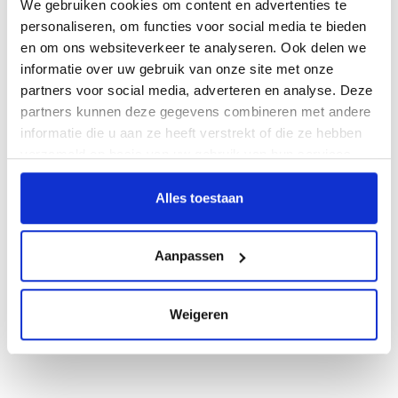
We gebruiken cookies om content en advertenties te
einer Erneuerung und/oder Verbesserung gearbeitet
personaliseren, om functies voor social media te bieden
werden muss, um den Schritt zu einem neuen
en om ons websiteverkeer te analyseren. Ook delen we
digitalen Frühling zu machen. Auch hier bietet
informatie over uw gebruik van onze site met onze
Testersuite wieder Lösungen an. Indem frühere Tests
partners voor social media, adverteren en analyse. Deze
als Regressionstests mit neuen Testfälle kombiniert
partners kunnen deze gegevens combineren met andere
werden, behält der Testmanager stets die "Kontrolle"
informatie die u aan ze heeft verstrekt of die ze hebben
über den Testprozess. Dies ermöglicht es ihm, einem
verzameld op basis van uw gebruik van hun services.
neuen drohenden digitalen Heuschnupfen im
unweigerlich wiederkehrenden digitalen Frühling einen
Alles toestaan
Schritt voraus zu sein.
Als Symbol gegen digitalen Heuschnupfen bieten wir
Aanpassen
Ihnen gerne unsere Testersweets an. Wir empfehlen
Ihnen, diese zweimal täglich einzunehmen. Sollten Sie
Weigeren
uns im TestNet begegnen, fragen Sie uns einfach!