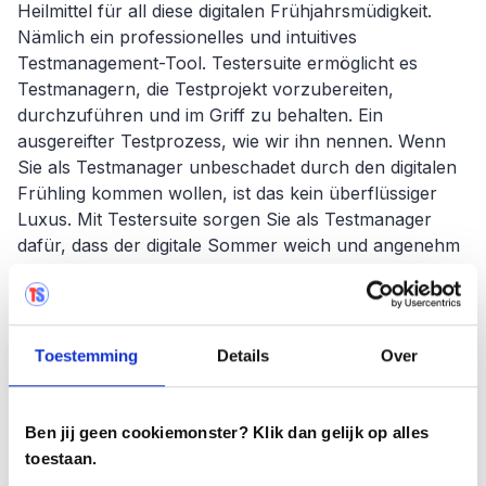
Heilmittel für all diese digitalen Frühjahrsmüdigkeit.
Nämlich ein professionelles und intuitives
Testmanagement-Tool. Testersuite ermöglicht es
Testmanagern, die Testprojekt vorzubereiten,
durchzuführen und im Griff zu behalten. Ein
ausgereifter Testprozess, wie wir ihn nennen. Wenn
Sie als Testmanager unbeschadet durch den digitalen
Frühling kommen wollen, ist das kein überflüssiger
Luxus. Mit Testersuite sorgen Sie als Testmanager
dafür, dass der digitale Sommer weich und angenehm
wird.
Langfristiges Ergebnis
Toestemming
Details
Over
Wenn wir dann noch eine Weile in Metaphern
kommunizieren dürfen. Auf einen digitalen Frühling
wird irgendwann ein digitaler Winter folgen. Was
Ben jij geen cookiemonster? Klik dan gelijk op alles
einmal sehr vielversprechend aussah, wird eines
toestaan.
Tages wieder verblasst sein. Das bedeutet, dass an