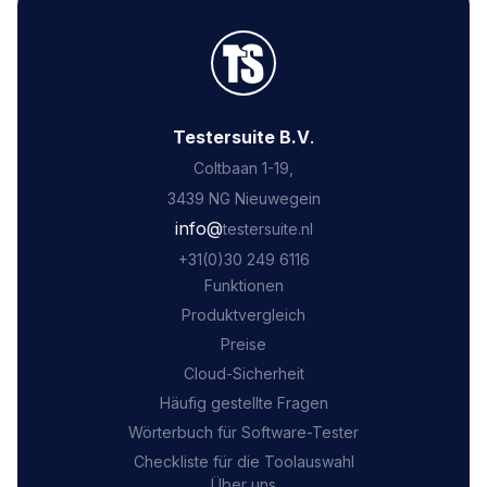
Testersuite B.V
.
Coltbaan 1-19,
3439 NG Nieuwegein
‍info@
testersuite.nl
‍+31
(0)30 249 6116
Funktionen
Produktvergleich
Preise
Cloud-Sicherheit
Häufig gestellte Fragen
Wörterbuch für Software-Tester
Checkliste für die Toolauswahl
Über uns