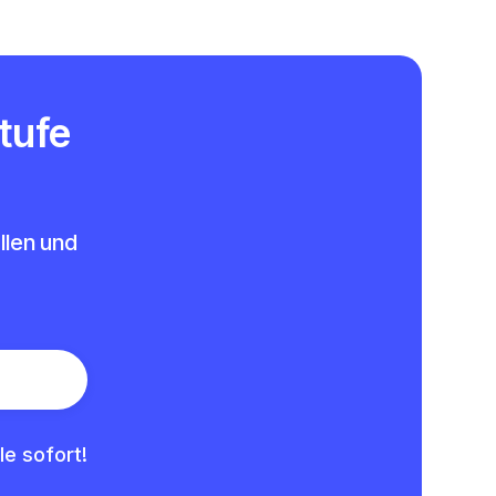
tufe
llen und
le sofort!