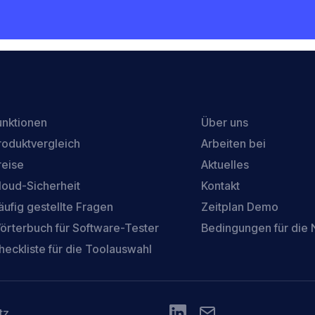
unktionen
Über uns
roduktvergleich
Arbeiten bei
reise
Aktuelles
loud-Sicherheit
Kontakt
äufig gestellte Fragen
Zeitplan Demo
örterbuch für Software-Tester
Bedingungen für die
heckliste für die Toolauswahl
tz