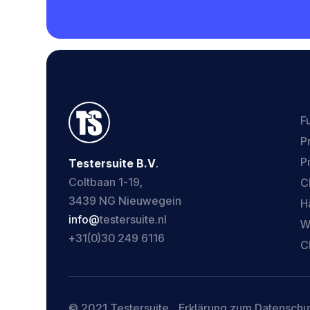
F
P
P
Testersuite B.V
.
Coltbaan 1-19,
C
3439 NG Nieuwegein
H
‍info@
testersuite.nl
W
‍+31
(0)30 249 6116
C
© 2021 Testersuite
Erklärung zum Datenschu