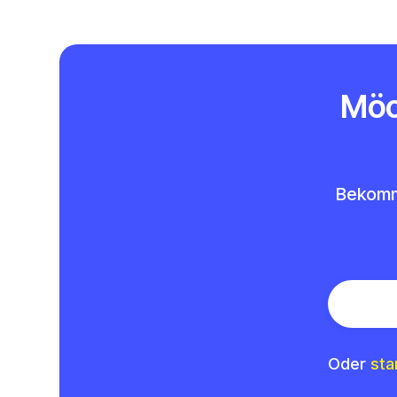
Möc
Bekomme
Oder
sta