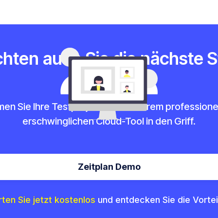
hten auch Sie die nächste S
erreichen?
n Sie Ihre Testprojekte mit unserem professione
erschwinglichen Cloud-Tool in den Griff.
Zeitplan Demo
rten Sie jetzt kostenlos
und entdecken Sie die Vortei