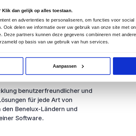
Klik dan gelijk op alles toestaan.
ch von der Partnerschaft eine
ent en advertenties te personaliseren, om functies voor social
Kunden in den Bereichen
. Ook delen we informatie over uw gebruik van onze site met on
ement. Sowohl TOPdesk als auch
e. Deze partners kunnen deze gegevens combineren met andere i
freundlichkeit ihrer Lösungen, so dass
erzameld op basis van uw gebruik van hun services.
n und zu nutzen ist.
Aanpassen
icklung benutzerfreundlicher und
ösungen für jede Art von
in den Benelux-Ländern und
einer Software.