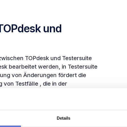
 TOPdesk und
 zwischen TOPdesk und Testersuite
sk bearbeitet werden, in Testersuite
üfung von Änderungen fördert die
on Testfälle , die in der
t auch eine Lösung für Organisationen,
hweise für IT-Audits zu erbringen.
Details