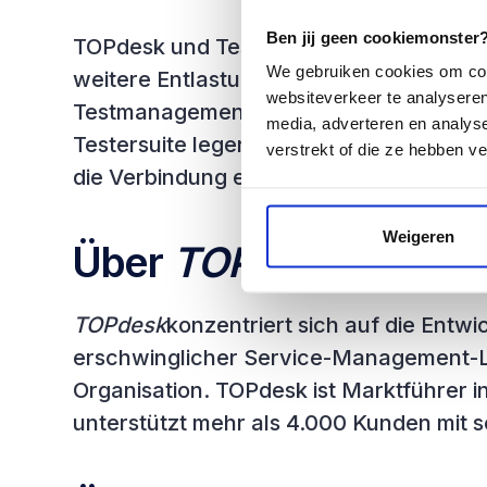
Ben jij geen cookiemonster? 
TOPdesk und Testersuite versprechen si
We gebruiken cookies om cont
weitere Entlastung ihrer gemeinsamen 
websiteverkeer te analyseren
Testmanagement und IT-Service-Manag
media, adverteren en analys
Testersuite legen Wert auf die Benutzer
verstrekt of die ze hebben v
die Verbindung einfach zu implementiere
Weigeren
Über
TOPdesk‍
TOPdesk
konzentriert sich auf die Entw
erschwinglicher Service-Management-L
Organisation. TOPdesk ist Marktführer 
unterstützt mehr als 4.000 Kunden mit s